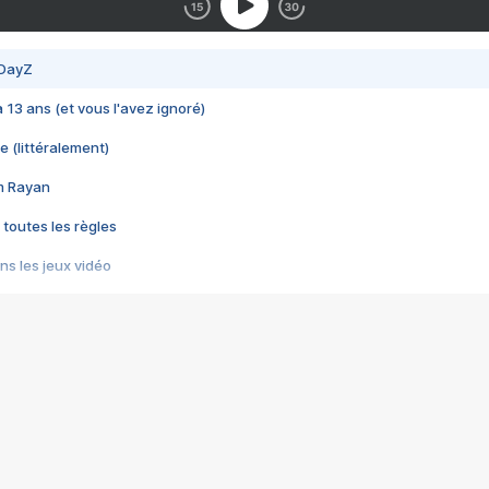
 DayZ
 a 13 ans (et vous l'avez ignoré)
e (littéralement)
im Rayan
 toutes les règles
s les jeux vidéo
us choquant de Rockstar ? - Le scandale BULLY
e plus moche de Steam
du RÊVE tourne au CAUCHEMAR
pendant 8 heures
it… à tort