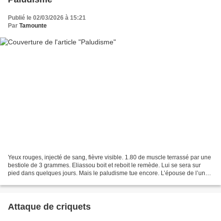
Publié le 02/03/2026 à 15:21
Par
Tamounte
Yeux rouges, injecté de sang, fièvre visible. 1.80 de muscle terrassé par une
bestiole de 3 grammes. Eliassou boit et reboit le remède. Lui se sera sur
pied dans quelques jours. Mais le paludisme tue encore. L’épouse de l’un
de nos collaborateurs est...
Attaque de criquets