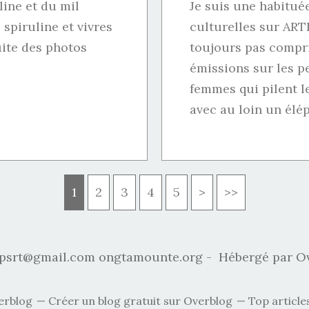
line et du mil
Je suis une habitué
 spiruline et vivres
culturelles sur ARTE
ite des photos
toujours pas compri
émissions sur les pe
femmes qui pilent l
avec au loin un élé
1
2
3
4
5
>
>>
epsrt@gmail.com ongtamounte.org - Hébergé par
O
verblog
Créer un blog gratuit sur Overblog
Top article