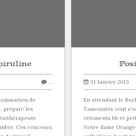
piruline
Pos
…
31 Janvier 2013
sommation de
En attendant le Bur
, prépare les
Tamountes vont s'o
ésithérapeute
vétements bb et peti
embre. Ces concours
Notre dame Orange 