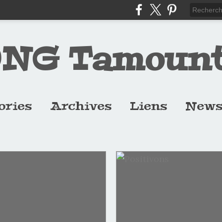
NG Tamoun
ories
Archives
Liens
News
reforzao... (230)
ages (1)
P (1)
2009
2008
2006
2005
2004
2020
0014
2026
2025
2024
2023
2010
2007
2022
2019
2018
2016
2015
2014
2013
2021
2012
2017
2011
Plateforme de
Chaine vide
Site web
Septem
Septem
Septem
Septem
Septem
Septem
Septem
Septem
Septem
Septem
Septem
Septem
Septem
Septem
Novem
Novem
Novem
Novem
Novem
Novem
Novem
Novem
Novem
Novem
Novem
Novem
Novem
Novem
Décem
Décem
Décem
Décem
Septe
Décem
Décem
Décem
Septe
Septe
Décem
Décem
Décem
Décem
Décem
Septe
Décem
Septe
Décem
Décem
Septe
Novem
Novem
Novem
Novem
Novem
Décem
Décem
Décem
Décem
Décem
Décem
Janvi
Janvi
Octob
Janvi
Octob
Janvi
Janvi
Octob
Octob
Janvi
Octob
Octob
Janvi
Janvi
Janvi
Janvi
Octob
Octob
Octob
Janvi
Octob
Octob
Janvi
Octob
Janvi
Févri
Févri
Févri
Janvi
Octob
Janvi
Octob
Févri
Févri
Févri
Févri
Févri
Févri
Févri
Févri
Févri
Févri
Févri
Févri
Févri
Juill
Juill
Juill
Janv
Janv
Janv
Janv
Juill
Juill
Juill
Octo
Octo
Juill
Juill
Juill
Octo
Octo
Janv
Octo
Octo
Févr
Févr
Févr
Févr
Févr
Févr
Févr
Juil
Juil
Juil
Juil
Juil
Juil
Juil
Juil
Juil
Juil
Juil
Avri
Avri
Mar
Avri
Avri
Mar
Mar
Mar
Avri
Avri
Avri
Avri
Avri
Avri
Mar
Avri
Avri
Mar
Mar
Mar
Aoû
Mar
Aoû
Aoû
Mar
Avri
Mar
Mar
Aoû
Mar
Mar
Mar
Avri
Aoû
Aoû
Aoû
Aoû
Aoû
Jui
Mar
Mar
Aoû
Jui
Jui
Jui
Aoû
Jui
Jui
Jui
Jui
Jui
Jui
Jui
Jui
Jui
Jui
Avr
Avr
Avr
Avr
Mar
Avr
Mai
Mar
Mar
Aoû
Aoû
Aoû
Aoû
Aoû
Mai
Aoû
Aoû
Mai
Aoû
Mai
Mai
Mai
Mai
Mai
Mai
Mai
Aoû
Mai
Mai
Mai
Jui
Jui
Jui
Jui
Jui
Mai
Jui
Jui
Ma
Ma
Ma
Ma
Ma
Ma