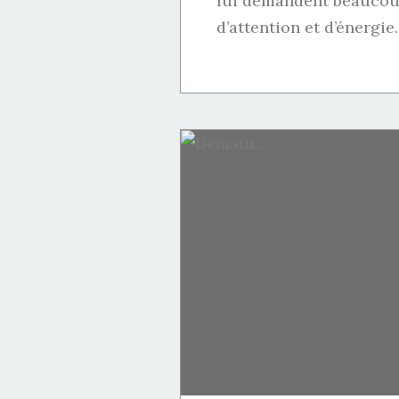
lui demandent beaucoup
d’attention et d’énergi
avoir...