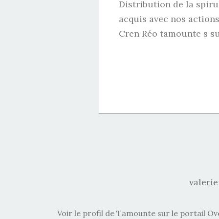
Distribution de la spiru
acquis avec nos actions
Cren Réo tamounte s su
valeri
Voir le profil de
Tamounte
sur le portail O