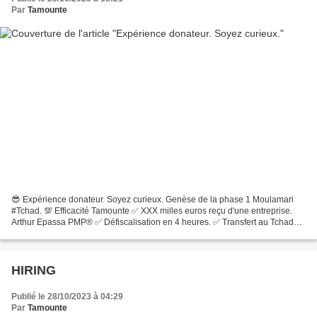
Par
Tamounte
😎 Expérience donateur. Soyez curieux. Genèse de la phase 1 Moulamari
#Tchad. 💯 Efficacité Tamounte ✅ XXX milles euros reçu d'une entreprise.
Arthur Epassa PMP® ✅ Défiscalisation en 4 heures. ✅ Transfert au Tchad
via la banque en 8 jours. ✅ Remise des...
HIRING
Publié le 28/10/2023 à 04:29
Par
Tamounte