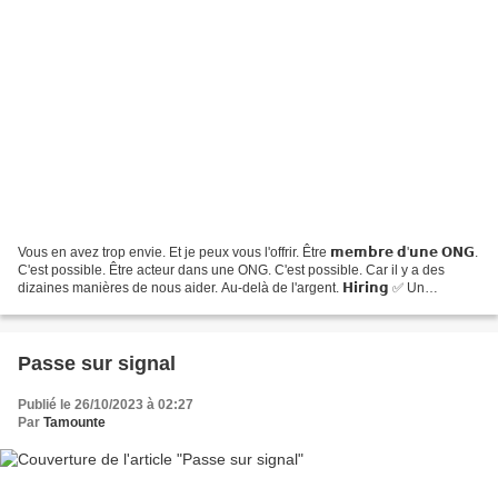
Vous en avez trop envie. Et je peux vous l'offrir. Être 𝗺𝗲𝗺𝗯𝗿𝗲 𝗱'𝘂𝗻𝗲 𝗢𝗡𝗚.
C'est possible. Être acteur dans une ONG. C'est possible. Car il y a des
dizaines manières de nous aider. Au-delà de l'argent. 𝗛𝗶𝗿𝗶𝗻𝗴 ✅ Un
gestionnaire de nos futurs comptes hashtag...
Passe sur signal
Publié le 26/10/2023 à 02:27
Par
Tamounte