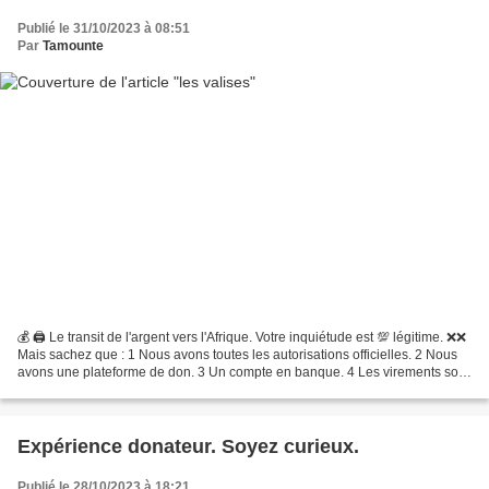
Publié le 31/10/2023 à 08:51
Par
Tamounte
💰 🖨 Le transit de l'argent vers l'Afrique. Votre inquiétude est 💯 légitime. ❌❌
Mais sachez que : 1 Nous avons toutes les autorisations officielles. 2 Nous
avons une plateforme de don. 3 Un compte en banque. 4 Les virements sont
toujours traçables. 5 Notre...
Expérience donateur. Soyez curieux.
Publié le 28/10/2023 à 18:21