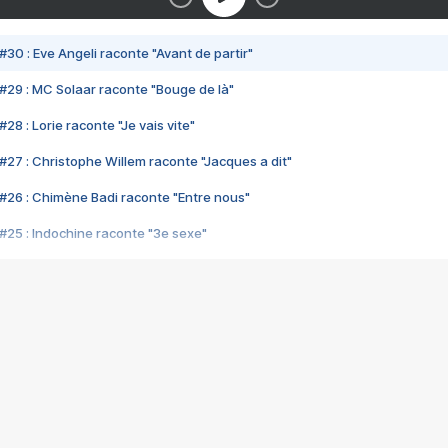
#30 : Eve Angeli raconte "Avant de partir"
#29 : MC Solaar raconte "Bouge de là"
28 : Lorie raconte "Je vais vite"
#27 : Christophe Willem raconte "Jacques a dit"
#26 : Chimène Badi raconte "Entre nous"
#25 : Indochine raconte "3e sexe"
#24 : Zaho raconte "C'est chelou"
#23 : Patrick Bruel raconte "Au café des délices"
#22 : Kyo raconte "Le chemin"
#21 : Nolwenn Leroy raconte "Cassé"
#20 : Patrick Hernandez raconte "Born to be alive"