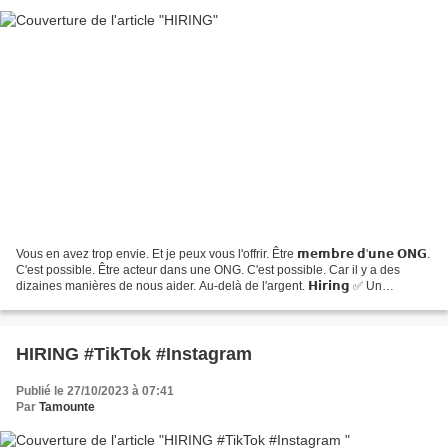
Vous en avez trop envie. Et je peux vous l'offrir. Être 𝗺𝗲𝗺𝗯𝗿𝗲 𝗱'𝘂𝗻𝗲 𝗢𝗡𝗚.
C'est possible. Être acteur dans une ONG. C'est possible. Car il y a des
dizaines manières de nous aider. Au-delà de l'argent. 𝗛𝗶𝗿𝗶𝗻𝗴 ✅ Un
gestionnaire de nos futurs comptes #TikTok...
HIRING #TikTok #Instagram
Publié le 27/10/2023 à 07:41
Par
Tamounte