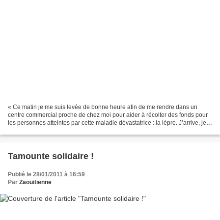
« Ce matin je me suis levée de bonne heure afin de me rendre dans un
centre commercial proche de chez moi pour aider à récolter des fonds pour
les personnes atteintes par cette maladie dévastatrice : la lèpre. J’arrive, je
me présente auprès de la « responsable...
Tamounte solidaire !
Publié le 28/01/2011 à 16:59
Par
Zaouitienne