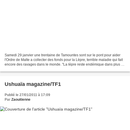
Samedi 29 janvier une trentaine de Tamountes sont sur le pont pour aider
l'Ordre de Malte a collecter des fonds pour la Lèpre, terrible maladie qui fait
encore des ravages dans le monde. "La lèpre reste endémique dans plus de
60 pays, encore plus de 1,5...
Ushuaïa magazine/TF1
Publié le 27/01/2011 à 17:09
Par
Zaouitienne