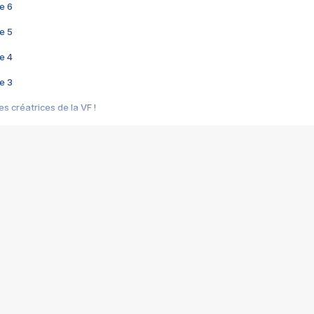
e 6
e 5
e 4
e 3
s créatrices de la VF !
e 2
e 1
e Mektoub My Love arrive enfin ! Rencontre avec Shaïn Boumedine et Sal
i : après Toni en famille
elle réalise le bouleversant Dites lui que je l'aime
ais ! Rencontre autour de Vie privée de Rebecca Zlotowski
 de Marguerite, Grave... Rencontre avec Ella Rumpf
 Les Rêveurs, un film intime sur la santé mentale