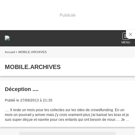
Publicité
MENU
Accueil
» MOBILE.ARCHIVES
MOBILE.ARCHIVES
Déception ....
Publié le 27/08/2013 à 21:35
..... Il reste un mois pour les collectes sur les sites de crowdfunding. En un
mois on pourrait y arriver mais j'y crois vraiment plus j'ai baissé les bras et je
suis super déçue et navrée pour ces enfants qui ont besoin de nous .... Je ne
sais plus quoi...