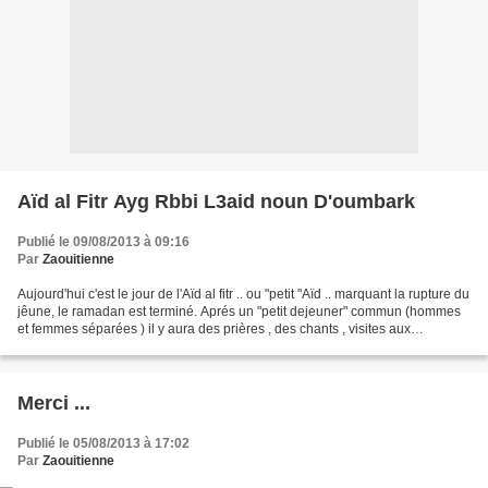
Aïd al Fitr Ayg Rbbi L3aid noun D'oumbark
Publié le 09/08/2013 à 09:16
Par
Zaouitienne
Aujourd'hui c'est le jour de l'Aïd al fitr .. ou "petit "Aïd .. marquant la rupture du
jêune, le ramadan est terminé. Aprés un "petit dejeuner" commun (hommes
et femmes séparées ) il y aura des prières , des chants , visites aux
personnes les plus agées...
Merci ...
Publié le 05/08/2013 à 17:02
Par
Zaouitienne