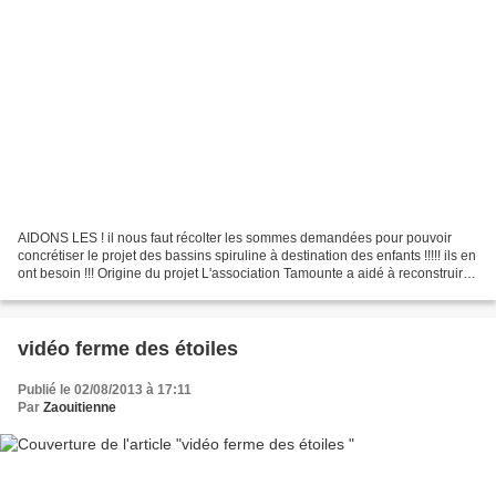
AIDONS LES ! il nous faut récolter les sommes demandées pour pouvoir
concrétiser le projet des bassins spiruline à destination des enfants !!!!! ils en
ont besoin !!! Origine du projet L'association Tamounte a aidé à reconstruire
l'économie dans un petit...
vidéo ferme des étoiles
Publié le 02/08/2013 à 17:11
Par
Zaouitienne