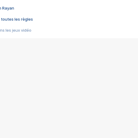
im Rayan
 toutes les règles
s les jeux vidéo
us choquant de Rockstar ? - Le scandale BULLY
e plus moche de Steam
du RÊVE tourne au CAUCHEMAR
pendant 8 heures
it… à tort
umiliés par un jeu vidéo
ire - Final Fantasy 8
ti un empire - Age of Empires
story DOFUS