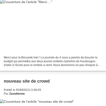
Merci pour la Brocante hier ! La journée du 4 nous a permis de boucler le
budget qui permettra aux deux jeunes enfants orphelins de Koudougou
d'aller à l'école pour la rentrée a venir. Nous donnerons un peu d'espoir à
Paul (que j'avais rencontré) et Eugénie....
nouveau site de crowd
Publié le 05/08/2013 à 08:55
Par
Zaouitienne