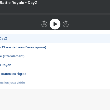
 Battle Royale - DayZ
 DayZ
 a 13 ans (et vous l'avez ignoré)
e (littéralement)
im Rayan
 toutes les règles
s les jeux vidéo
us choquant de Rockstar ? - Le scandale BULLY
e plus moche de Steam
du RÊVE tourne au CAUCHEMAR