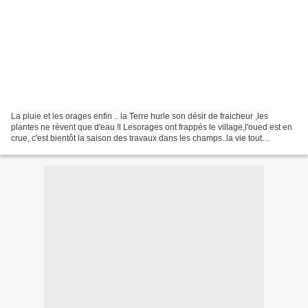
La pluie et les orages enfin .. la Terre hurle son désir de fraicheur ,les
plantes ne rèvent que d'eau !l Lesorages ont frappés le village,l'oued est en
crue, c'est bientôt la saison des travaux dans les champs..la vie tout
simplement...