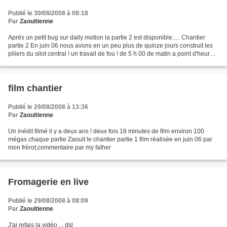
Publié le 30/08/2008 à 08:18
Par
Zaouitienne
Aprés un petit bug sur daily motion la partie 2 est disponible..... Chantier
partie 2 En juin 06 nous avons en un peu plus de quinze jours construit les
piliers du silot central ! un travail de fou ! de 5 h 00 de matin a point d'heure
tard parfois dans...
film chantier
Publié le 29/08/2008 à 13:36
Par
Zaouitienne
Un inédit filmé il y a deux ans ! deux fois 18 minutes de film environ 100
mégas chaque partie Zaouit le chantier partie 1 film réalisée en juin 06 par
mon frèrot,commentaire par my father
Fromagerie en live
Publié le 29/08/2008 à 08:09
Par
Zaouitienne
J'ai refais la vidéo ... dsl