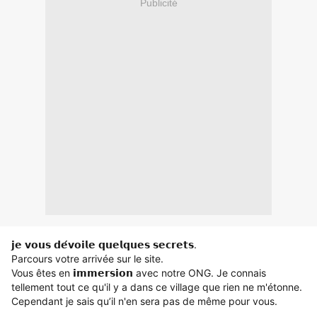
Publicité
𝗷𝗲 𝘃𝗼𝘂𝘀 𝗱𝗲́𝘃𝗼𝗶𝗹𝗲 𝗾𝘂𝗲𝗹𝗾𝘂𝗲𝘀 𝘀𝗲𝗰𝗿𝗲𝘁𝘀.
Parcours votre arrivée sur le site.
Vous êtes en 𝗶𝗺𝗺𝗲𝗿𝘀𝗶𝗼𝗻 avec notre ONG. J
e connais
tellement tout ce qu'il y a dans ce village que rien ne m'étonne.
Cependant je sais qu’il n'en sera pas de même pour vous.