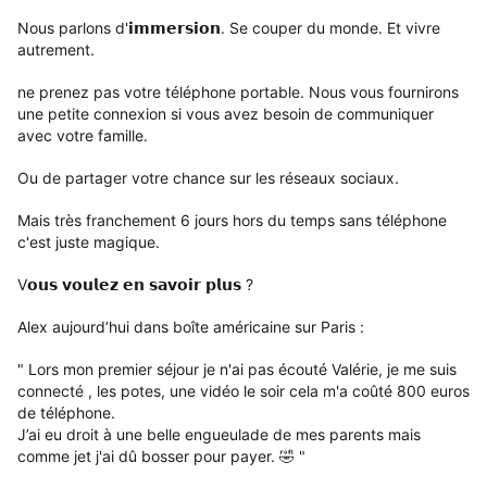
Nous parlons d'𝗶𝗺𝗺𝗲𝗿𝘀𝗶𝗼𝗻.
Se couper du monde.
Et vivre
autrement.
ne prenez pas votre téléphone portable. Nous vous fournirons
une petite connexion si vous avez besoin de communiquer
avec votre famille.
Ou de partager votre chance sur les réseaux sociaux.
Mais très franchement 6 jours hors du temps sans téléphone
c'est juste magique.
V𝗼𝘂𝘀 𝘃𝗼𝘂𝗹𝗲𝘇 𝗲𝗻 𝘀𝗮𝘃𝗼𝗶𝗿 𝗽𝗹𝘂𝘀 ?
Alex aujourd’hui dans boîte américaine sur Paris :
" Lors mon premier séjour je n'ai pas écouté Valérie, je me suis
connecté , les potes, une vidéo le soir cela m'a coûté 800 euros
de téléphone.
J’ai eu droit à une belle engueulade de mes parents mais
comme jet j'ai dû bosser pour payer. 🤣 "