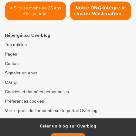
< Si tu as moins de 25 ans
𝗡𝗼𝘁𝗿𝗲 𝗢𝗡𝗚 𝗶𝗻𝘁𝗲̀𝗴𝗿𝗲 𝗹𝗲
c'est pour toi.
𝗰𝗹𝘂𝘀𝘁𝗲𝗿 𝗪𝗮𝘀𝗵 𝗻𝗮𝘁𝗶𝗼𝗻𝗮𝗹.
>
Hébergé par Overblog
Top articles
Pages
Contact
Signaler un abus
C.G.U.
Cookies et données personnelles
Préférences cookies
Voir le profil de Tamounte sur le portail Overblog
Créer un blog sur Overblog