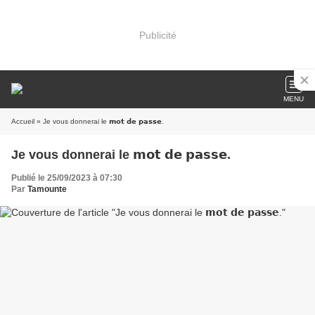
Publicité
MENU
Accueil
» Je vous donnerai le 𝗺𝗼𝘁 𝗱𝗲 𝗽𝗮𝘀𝘀𝗲.
Je vous donnerai le 𝗺𝗼𝘁 𝗱𝗲 𝗽𝗮𝘀𝘀𝗲.
Publié le 25/09/2023 à 07:30
Par
Tamounte