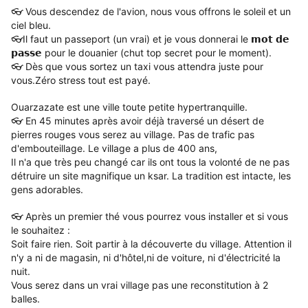
👓 Vous descendez de l'avion, nous vous offrons le soleil et un
ciel bleu.
👓Il faut un passeport (un vrai) et je vous donnerai le 𝗺𝗼𝘁 𝗱𝗲
𝗽𝗮𝘀𝘀𝗲 pour le douanier (chut top secret pour le moment).
👓 Dès que vous sortez un taxi vous attendra juste pour
vous.
Zéro stress tout est payé.
Ouarzazate est une ville toute petite hypertranquille.
👓 En 45 minutes après avoir déjà traversé un désert de
pierres rouges vous serez au village.
Pas de trafic pas
d'embouteillage.
Le village a plus de 400 ans,
Il n'a que très peu changé car ils ont tous la volonté de ne pas
détruire un site magnifique un ksar.
La tradition est intacte, les
gens adorables.
👓 Après un premier thé vous pourrez vous installer et si vous
le souhaitez :
Soit faire rien.
Soit partir à la découverte du village.
Attention il
n'y a ni de magasin, ni d'hôtel,ni de voiture, ni d'électricité la
nuit.
Vous serez dans un vrai village pas une reconstitution à 2
balles.