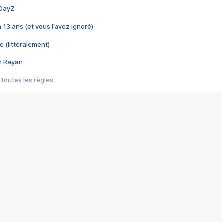
 DayZ
 a 13 ans (et vous l'avez ignoré)
e (littéralement)
im Rayan
 toutes les règles
s les jeux vidéo
us choquant de Rockstar ? - Le scandale BULLY
e plus moche de Steam
du RÊVE tourne au CAUCHEMAR
pendant 8 heures
it… à tort
umiliés par un jeu vidéo