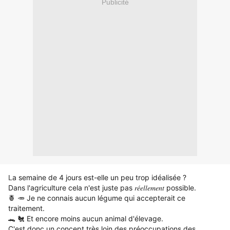
Publicité
a semaine de 4 jours est-elle un peu trop idéalisée ?
L
Dans l'agriculture cela n'est juste pas 𝑟𝑒́𝑒𝑙𝑙𝑒𝑚𝑒𝑛𝑡 possible.
🍍 🥕 Je ne connais aucun légume qui accepterait ce
traitement.
🐊 🐔 Et encore moins aucun animal d'élevage.
C'est donc un concept très loin des préoccupations des