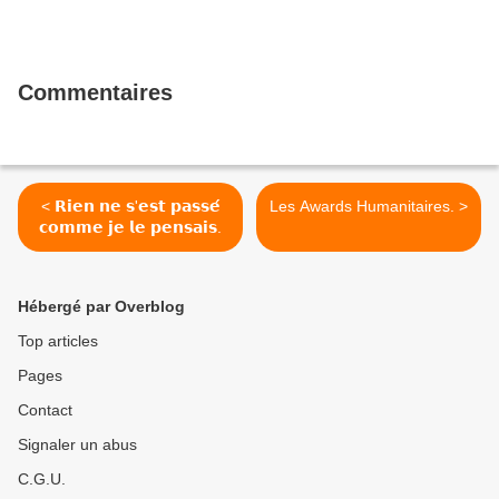
Commentaires
< 𝗥𝗶𝗲𝗻 𝗻𝗲 𝘀'𝗲𝘀𝘁 𝗽𝗮𝘀𝘀𝗲́
Les Awards Humanitaires. >
𝗰𝗼𝗺𝗺𝗲 𝗷𝗲 𝗹𝗲 𝗽𝗲𝗻𝘀𝗮𝗶𝘀.
Hébergé par Overblog
Top articles
Pages
Contact
Signaler un abus
C.G.U.