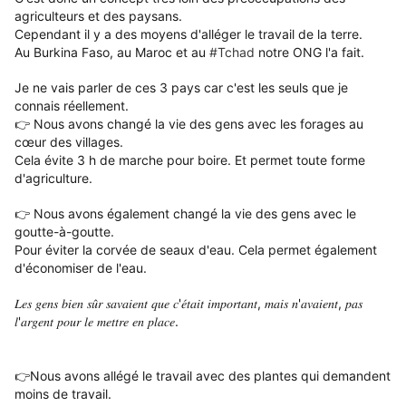
agriculteurs et des paysans.
Cependant il y a des moyens d'alléger le travail de la terre.
Au Burkina Faso, au Maroc et au
#Tchad
notre ONG l'a fait.
Je ne vais parler de ces 3 pays car c'est les seuls que je
connais réellement.
👉 Nous avons changé la vie des gens avec les forages au
cœur des villages.
Cela évite 3 h de marche pour boire.
Et permet toute forme
d'agriculture.
👉 Nous avons également changé la vie des gens avec le
goutte-à-goutte.
Pour éviter la corvée de seaux d'eau.
Cela permet également
d'économiser de l'eau.
𝐿𝑒𝑠 𝑔𝑒𝑛𝑠 𝑏𝑖𝑒𝑛 𝑠𝑢̂𝑟 𝑠𝑎𝑣𝑎𝑖𝑒𝑛𝑡 𝑞𝑢𝑒 𝑐'𝑒́𝑡𝑎𝑖𝑡 𝑖𝑚𝑝𝑜𝑟𝑡𝑎𝑛𝑡, 𝑚𝑎𝑖𝑠 𝑛'𝑎𝑣𝑎𝑖𝑒𝑛𝑡, 𝑝𝑎𝑠
𝑙'𝑎𝑟𝑔𝑒𝑛𝑡 𝑝𝑜𝑢𝑟 𝑙𝑒 𝑚𝑒𝑡𝑡𝑟𝑒 𝑒𝑛 𝑝𝑙𝑎𝑐𝑒.
👉Nous avons allégé le travail avec des plantes qui demandent
moins de travail.