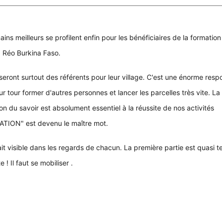
ins meilleurs se profilent enfin pour les bénéficiaires de la formation
. Réo Burkina Faso. 
seront surtout des référents pour leur village. C'est une énorme respon
eur tour former d'autres personnes et lancer les parcelles très vite. La 
on du savoir est absolument essentiel à la réussite de nos activités 
TION" est devenu le maître mot. 
ait visible dans les regards de chacun. La première partie est quasi te
e ! Il faut se mobiliser .