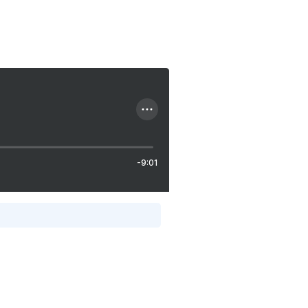
-9:01