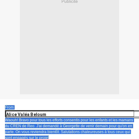
Publicité
From 
Alice Valéa Beloum
Waouh! Bravo pour tous les efforts consentis pour les enfants et les mamans 
du CREN de Reo. J'ai demandé à Georgette de venir demain pour qu'on en 
parle. On vous reviendra bientôt. Salutations chaleureuses à tous ceux qui 
sont engagés sur le projet