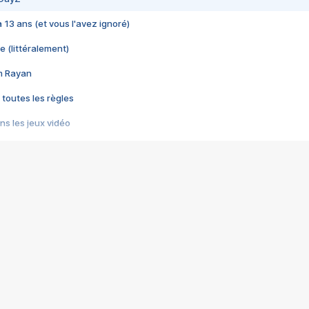
 a 13 ans (et vous l'avez ignoré)
e (littéralement)
im Rayan
 toutes les règles
s les jeux vidéo
us choquant de Rockstar ? - Le scandale BULLY
e plus moche de Steam
du RÊVE tourne au CAUCHEMAR
pendant 8 heures
it… à tort
umiliés par un jeu vidéo
ire - Final Fantasy 8